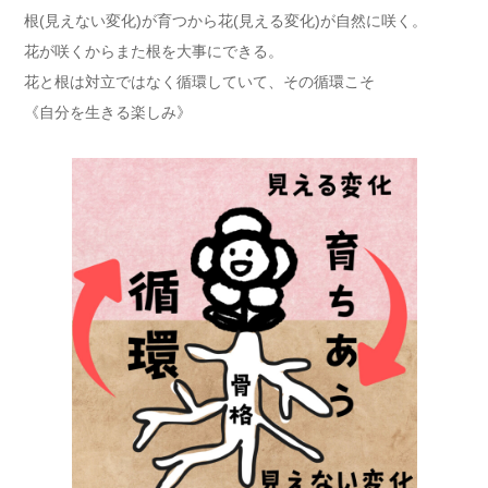
根(見えない変化)が育つから花(見える変化)が自然に咲く。
花が咲くからまた根を大事にできる。
花と根は対立ではなく循環していて、その循環こそ
《自分を生きる楽しみ》