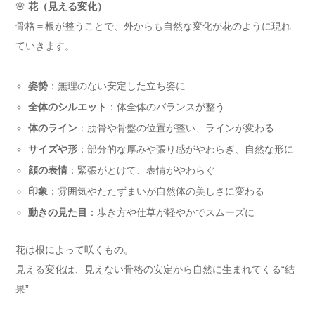
🌸
花（見える変化）
骨格＝根が整うことで、外からも自然な変化が花のように現れ
ていきます。
姿勢
：無理のない安定した立ち姿に
全体のシルエット
：体全体のバランスが整う
体のライン
：肋骨や骨盤の位置が整い、ラインが変わる
サイズや形
：部分的な厚みや張り感がやわらぎ、自然な形に
顔の表情
：緊張がとけて、表情がやわらぐ
印象
：雰囲気やたたずまいが自然体の美しさに変わる
動きの見た目
：歩き方や仕草が軽やかでスムーズに
花は根によって咲くもの。
見える変化は、見えない骨格の安定から自然に生まれてくる“結
果”