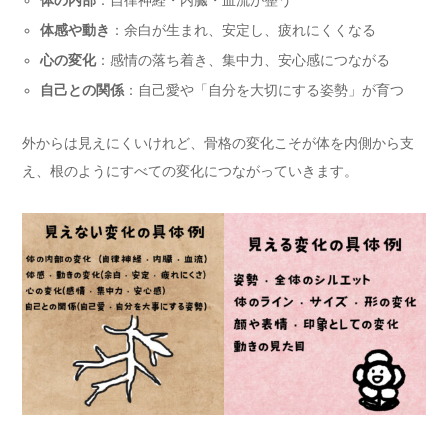
体の内部
：自律神経・内臓・血流が整う
体感や動き
：余白が生まれ、安定し、疲れにくくなる
心の変化
：感情の落ち着き、集中力、安心感につながる
自己との関係
：自己愛や「自分を大切にする姿勢」が育つ
外からは見えにくいけれど、骨格の変化こそが体を内側から支
え、根のようにすべての変化につながっていきます。